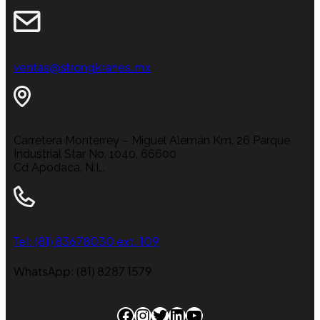
ventas@strongkranes.mx
Carretera Monterrey – Miguel Alemán Km. 26 Parque
Industrial Star No. 1040, 66600
Cd Apodaca, N.L.
Tel: (81) 83678030 ext. 109
WhatsApp: (81) 8287 1579
Facebook
Instagram
Twitter
LinkedIn
YouTube